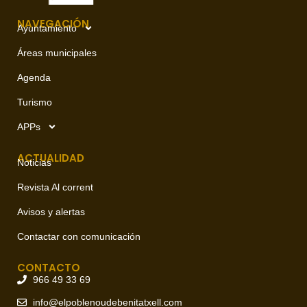
NAVEGACIÓN
Ayuntamiento
Áreas municipales
Agenda
Turismo
APPs
ACTUALIDAD
Noticias
Revista Al corrent
Avisos y alertas
Contactar con comunicación
CONTACTO
966 49 33 69
info@elpoblenoudebenitatxell.com