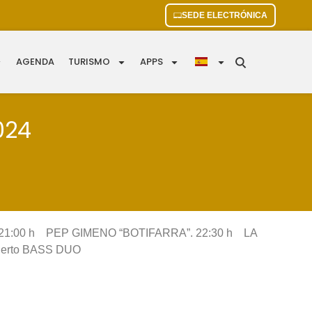
SEDE ELECTRÓNICA
AGENDA
TURISMO
APPS
024
 21:00 h PEP GIMENO “BOTIFARRA”. 22:30 h LA
ierto BASS DUO