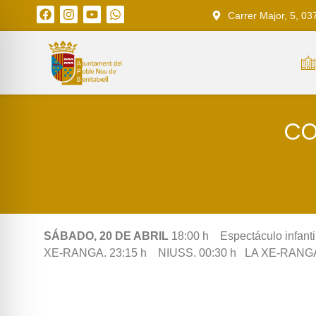
Carrer Major, 5, 03
CO
SÁBADO, 20 DE ABRIL
18:00 h Espectáculo infa
XE-RANGA. 23:15 h NIUSS. 00:30 h LA XE-RANGA