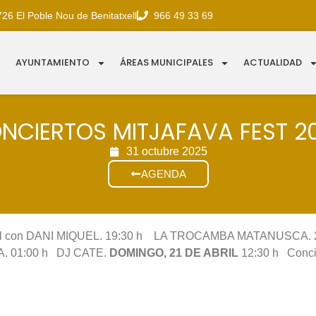
726 El Poble Nou de Benitatxell
966 49 33 69
AYUNTAMIENTO
ÁREAS MUNICIPALES
ACTUALIDAD
NCIERTOS MITJAFAVA FEST 2
31 octubre 2025
AGENDA
ntil con DANI MIQUEL. 19:30 h LA TROCAMBA MATANUSCA.
. 01:00 h DJ CATE.
DOMINGO, 21 DE ABRIL
12:30 h Conc