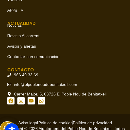
APPs
ACTUALIDAD
Noticias
Revista Al corrent
Avisos y alertas
Contactar con comunicación
CONTACTO
966 49 33 69
info@elpoblenoudebenitatxell.com
Carrer Major, 5, 03726 El Poble Nou de Benitatxell
Aviso legal
Política de cookies
Política de privacidad
Copyright © 2026 Ajuntament del Poble Nou de Benitatxell, todos