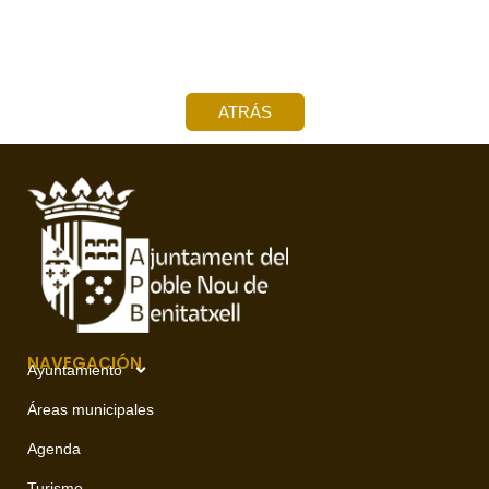
ATRÁS
NAVEGACIÓN
Ayuntamiento
Áreas municipales
Agenda
Turismo