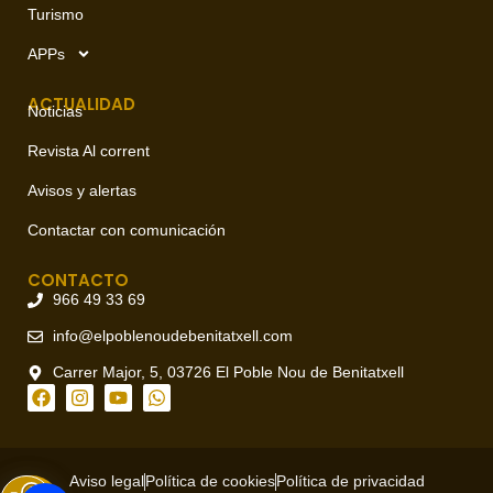
Turismo
APPs
ACTUALIDAD
Noticias
Revista Al corrent
Avisos y alertas
Contactar con comunicación
CONTACTO
966 49 33 69
info@elpoblenoudebenitatxell.com
Carrer Major, 5, 03726 El Poble Nou de Benitatxell
Aviso legal
Política de cookies
Política de privacidad