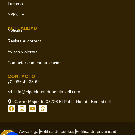
Turismo
APPs
ACTUALIDAD
Noticias
Revista Al corrent
Avisos y alertas
Contactar con comunicación
CONTACTO
966 49 33 69
info@elpoblenoudebenitatxell.com
Carrer Major, 5, 03726 El Poble Nou de Benitatxell
Aviso legal
Política de cookies
Política de privacidad