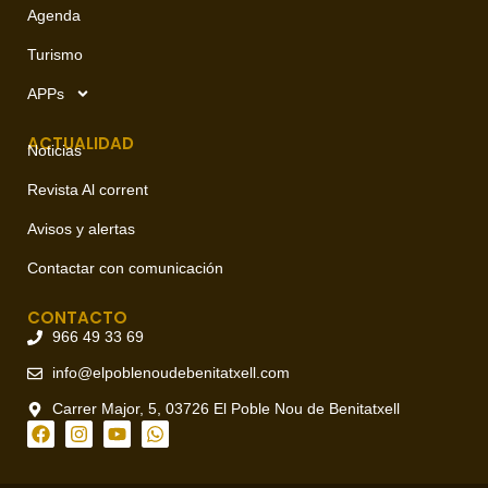
Agenda
Turismo
APPs
ACTUALIDAD
Noticias
Revista Al corrent
Avisos y alertas
Contactar con comunicación
CONTACTO
966 49 33 69
info@elpoblenoudebenitatxell.com
Carrer Major, 5, 03726 El Poble Nou de Benitatxell