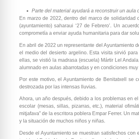
Parte del material ayudará a reconstruir un aula 
En marzo de 2022, dentro del marco de solidaridad 
(ayuntamiento) saharaui ‘27 de Febrero’. Un acuerdo
comprometía a enviar ayuda humanitaria para dar soluc
En abril de 2022 un representante del Ayuntamiento d
el medio del desierto argelino. Esta visita sirvió pa
ellas, se vistió la madrasa (escuela) Mártir Lel Andal
alumnado en aulas abarrotadas y en condiciones muy 
Por este motivo, el Ayuntamiento de Benitatxell se 
destrozada por las intensas lluvias.
Ahora, un año después, debido a los problemas en el pa
escolar (mesas, sillas, pizarras, etc.), material of
mitjafava” de la escritora poblera Empar Ferrer. Un ma
y la situación de muchos niños y niñas.
Desde el Ayuntamiento se muestran satisfechos con el