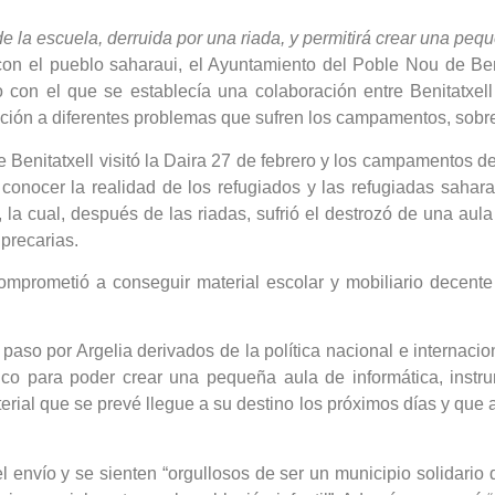
de la escuela, derruida por una riada, y permitirá crear una peq
con el pueblo saharaui, el Ayuntamiento del Poble Nou de Ben
 con el que se establecía una colaboración entre Benitatxell
ión a diferentes problemas que sufren los campamentos, sobre t
e Benitatxell visitó la Daira 27 de febrero y los campamentos 
ra conocer la realidad de los refugiados y las refugiadas sahar
a, la cual, después de las riadas, sufrió el destrozó de una aul
precarias.
comprometió a conseguir material escolar y mobiliario decente
so por Argelia derivados de la política nacional e internacion
imático para poder crear una pequeña aula de informática, inst
terial que se prevé llegue a su destino los próximos días y que
 envío y se sienten “orgullosos de ser un municipio solidario