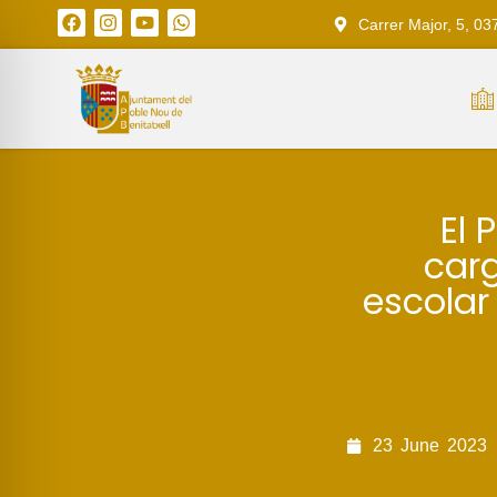
Carrer Major, 5, 03
El 
car
escolar
23
June
2023