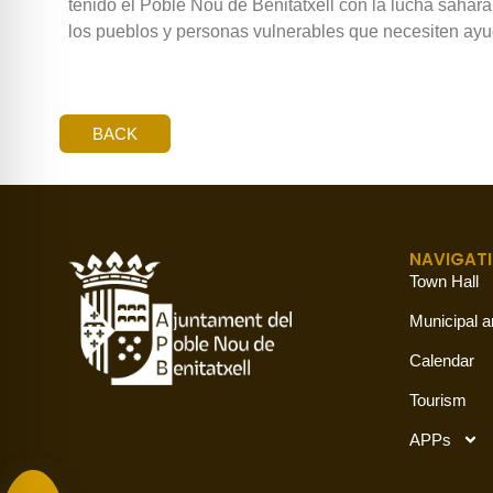
tenido el Poble Nou de Benitatxell con la lucha sahara
los pueblos y personas vulnerables que necesiten ayu
BACK
NAVIGAT
Town Hall
Municipal a
Calendar
Tourism
APPs