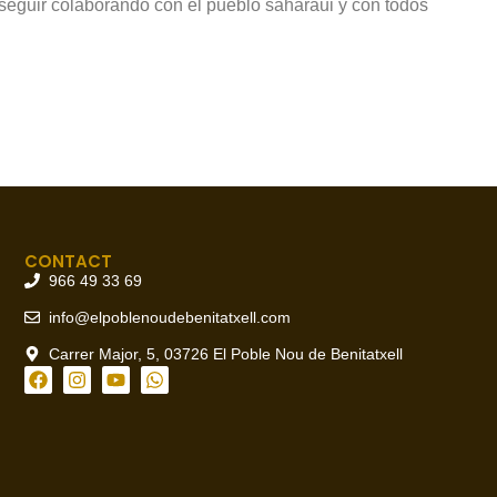
 “seguir colaborando con el pueblo saharaui y con todos
CONTACT
966 49 33 69
info@elpoblenoudebenitatxell.com
Carrer Major, 5, 03726 El Poble Nou de Benitatxell