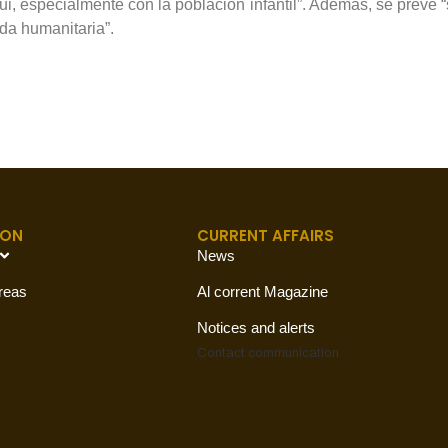
ui, especialmente con la población infantil”. Además, se prevé
da humanitaria”.
ION
CURRENT AFFAIRS
News
reas
Al corrent Magazine
Notices and alerts
Contact
communication