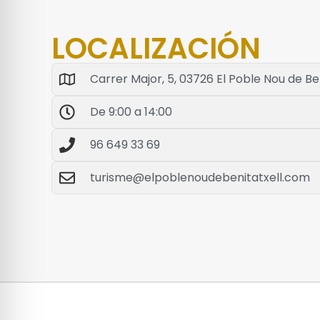
LOCALIZACIÓN
Carrer Major, 5, 03726 El Poble Nou de Ben
De 9:00 a 14:00
96 649 33 69
turisme@elpoblenoudebenitatxell.com