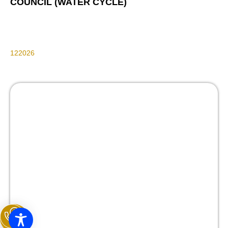
COUNCIL (WATER CYCLE)
Grants
12
January
2026
LEER TODO >>>