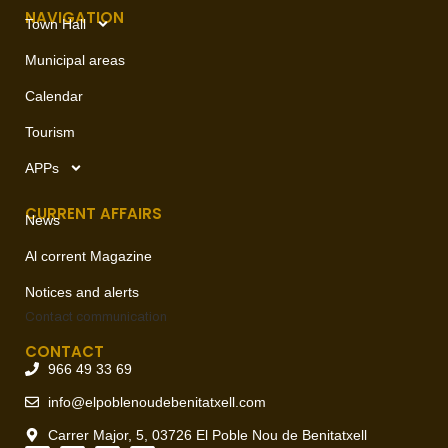
NAVIGATION
Town Hall
Municipal areas
Calendar
Tourism
APPs
CURRENT AFFAIRS
News
Al corrent Magazine
Notices and alerts
Contact
communication
CONTACT
966 49 33 69
info@elpoblenoudebenitatxell.com
Carrer Major, 5, 03726 El Poble Nou de Benitatxell