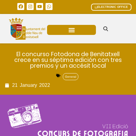
ELECTRONIC OFFICE
MUNICIPAL AREAS
CURRENT AFFAIRS
El concurso Fotodona de Benitatxell
crece en su séptima edición con tres
premios y un accésit local
General
21
January
2022