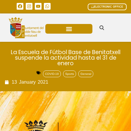
ELECTRONIC OFFICE
MUNICIPAL AREAS
CURRENT AFFAIRS
La Escuela de Fútbol Base de Benitatxell
suspende la actividad hasta el 31 de
enero
COVID-19
Sports
General
13
January
2021