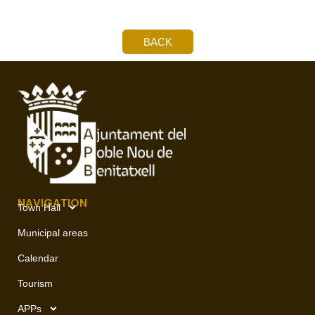
BACK
NAVIGATION
Town Hall
Municipal areas
Calendar
Tourism
APPs