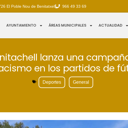
726 El Poble Nou de Benitatxell
966 49 33 69
AYUNTAMIENTO
ÁREAS MUNICIPALES
ACTUALIDAD
enitachell lanza una campañ
racismo en los partidos de fú
Deportes
General