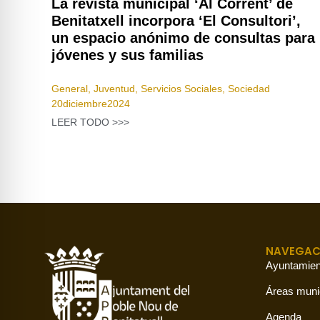
La revista municipal ‘Al Corrent’ de
Benitatxell incorpora ‘El Consultori’,
un espacio anónimo de consultas para
jóvenes y sus familias
General
,
Juventud
,
Servicios Sociales
,
Sociedad
20
diciembre
2024
LEER TODO >>>
NAVEGAC
Ayuntamien
Áreas muni
Agenda