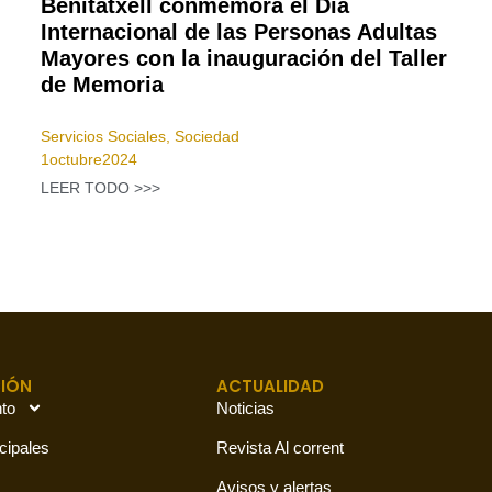
Benitatxell conmemora el Día
Internacional de las Personas Adultas
Mayores con la inauguración del Taller
de Memoria
Servicios Sociales
,
Sociedad
1
octubre
2024
LEER TODO >>>
IÓN
ACTUALIDAD
to
Noticias
cipales
Revista Al corrent
Avisos y alertas