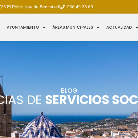
726 El Poble Nou de Benitatxell
966 49 33 69
AYUNTAMIENTO
ÁREAS MUNICIPALES
ACTUALIDAD
BLOG
CIAS DE
SERVICIOS SOC