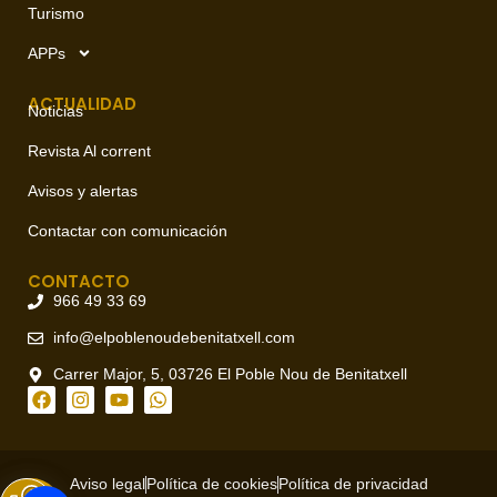
Turismo
APPs
ACTUALIDAD
Noticias
Revista Al corrent
Avisos y alertas
Contactar con comunicación
CONTACTO
966 49 33 69
info@elpoblenoudebenitatxell.com
Carrer Major, 5, 03726 El Poble Nou de Benitatxell
Aviso legal
Política de cookies
Política de privacidad