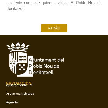
residente como de quienes visitan El Poble Nou de
Benitatxell.
ATRÁS
NAVEGACIÓN
Ayuntamiento
Áreas municipales
Agenda