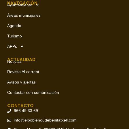
NAVEGACIÓN
Ayuntamiento
Áreas municipales
Agenda
Turismo
APPs
ACTUALIDAD
Noticias
Revista Al corrent
Avisos y alertas
Contactar con comunicación
CONTACTO
966 49 33 69
info@elpoblenoudebenitatxell.com