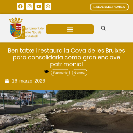
SEDE ELECTRÓNICA
ÁREAS MUNICIPALES
Benitatxell restaura la Cova de les Bruixes
para consolidarla como gran enclave
patrimonial
Patrimonio
General
16
marzo
2026