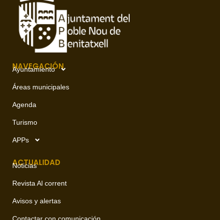
NAVEGACIÓN
Ayuntamiento
Áreas municipales
Agenda
Turismo
APPs
ACTUALIDAD
Noticias
Revista Al corrent
Avisos y alertas
Contactar con comunicación