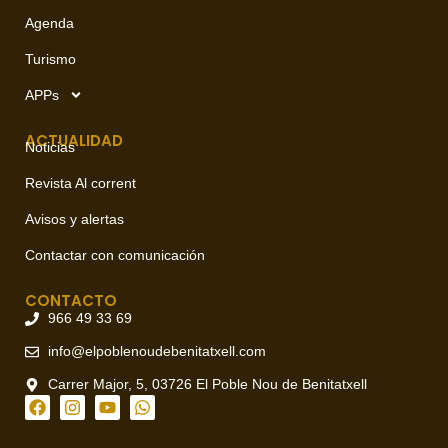
Agenda
Turismo
APPs
ACTUALIDAD
Noticias
Revista Al corrent
Avisos y alertas
Contactar con comunicación
CONTACTO
966 49 33 69
info@elpoblenoudebenitatxell.com
Carrer Major, 5, 03726 El Poble Nou de Benitatxell