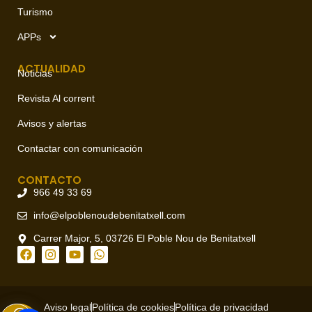
Turismo
APPs
ACTUALIDAD
Noticias
Revista Al corrent
Avisos y alertas
Contactar con comunicación
CONTACTO
966 49 33 69
info@elpoblenoudebenitatxell.com
Carrer Major, 5, 03726 El Poble Nou de Benitatxell
Aviso legal
Política de cookies
Política de privacidad