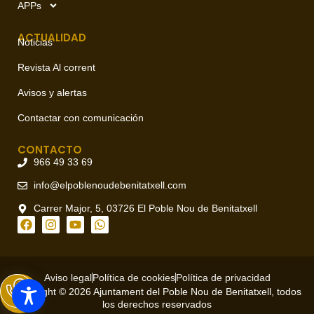
APPs
ACTUALIDAD
Noticias
Revista Al corrent
Avisos y alertas
Contactar con comunicación
CONTACTO
966 49 33 69
info@elpoblenoudebenitatxell.com
Carrer Major, 5, 03726 El Poble Nou de Benitatxell
Aviso legal
Política de cookies
Política de privacidad
Copyright © 2026 Ajuntament del Poble Nou de Benitatxell, todos
los derechos reservados