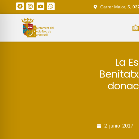
Carrer Major, 5, 03
La E
Benitatx
donaci
2
junio
2017