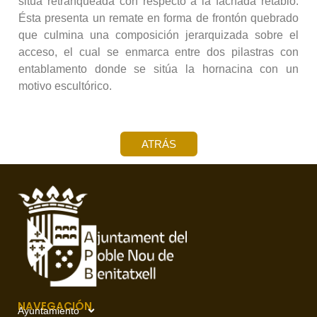
sitúa retranqueada con respecto a la fachada retablo.
Ésta presenta un remate en forma de frontón quebrado
que culmina una composición jerarquizada sobre el
acceso, el cual se enmarca entre dos pilastras con
entablamento donde se sitúa la hornacina con un
motivo escultórico.
ATRÁS
NAVEGACIÓN
Ayuntamiento