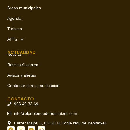
Áreas municipales
Agenda
Turismo
APPs
ACTUALIDAD
Noticias
Revista Al corrent
Avisos y alertas
Contactar con comunicación
CONTACTO
966 49 33 69
info@elpoblenoudebenitatxell.com
Carrer Major, 5, 03726 El Poble Nou de Benitatxell