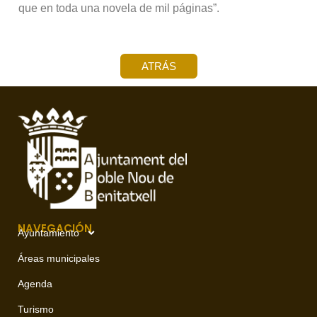
que en toda una novela de mil páginas”.
ATRÁS
NAVEGACIÓN
Ayuntamiento
Áreas municipales
Agenda
Turismo