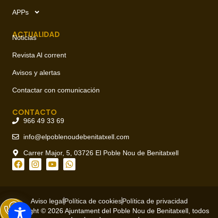
APPs
ACTUALIDAD
Noticias
Revista Al corrent
Avisos y alertas
Contactar con comunicación
CONTACTO
966 49 33 69
info@elpoblenoudebenitatxell.com
Carrer Major, 5, 03726 El Poble Nou de Benitatxell
Aviso legal
Política de cookies
Política de privacidad
Copyright © 2026 Ajuntament del Poble Nou de Benitatxell, todos