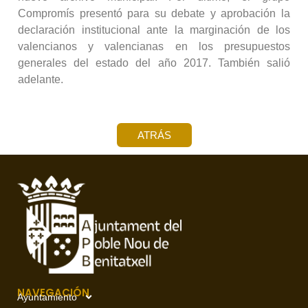
Compromís presentó para su debate y aprobación la
declaración institucional ante la marginación de los
valencianos y valencianas en los presupuestos
generales del estado del año 2017. También salió
adelante.
ATRÁS
NAVEGACIÓN
Ayuntamiento