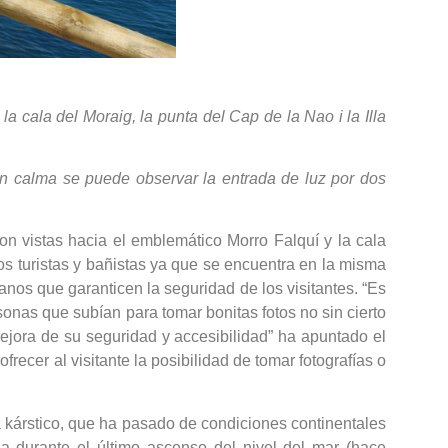
a cala del Moraig, la punta del Cap de la Nao i la Illa
en calma se puede observar la entrada de luz por dos
n vistas hacia el emblemático Morro Falquí y la cala
os turistas y bañistas ya que se encuentra en la misma
nos que garanticen la seguridad de los visitantes. “Es
sonas que subían para tomar bonitas fotos no sin cierto
ejora de su seguridad y accesibilidad” ha apuntado el
frecer al visitante la posibilidad de tomar fotografías o
a kárstico, que ha pasado de condiciones continentales
da durante el último ascenso del nivel del mar (hace