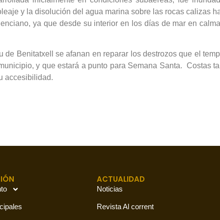
eaje y la disolución del agua marina sobre las rocas calizas ha
alenciano, ya que desde su interior en los días de mar en calm
 de Benitatxell se afanan en reparar los destrozos que el tempo
del municipio, y que estará a punto para Semana Santa. Costas 
u accesibilidad.
IÓN
ACTUALIDAD
to
Noticias
cipales
Revista Al corrent