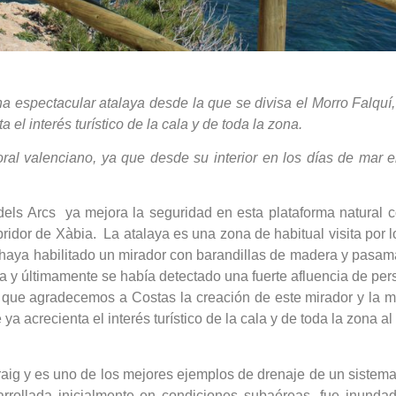
espectacular atalaya desde la que se divisa el Morro Falquí, l
el interés turístico de la cala y de toda la zona.
oral valenciano, ya que desde su interior en los días de mar 
els Arcs ya mejora la seguridad en esta plataforma natural co
ridor de Xàbia. La atalaya es una zona de habitual visita por l
e haya habilitado un mirador con barandillas de madera y pasama
a y últimamente se había detectado una fuerte afluencia de per
so que agradecemos a Costas la creación de este mirador y la m
crecienta el interés turístico de la cala y de toda la zona al o
raig y es uno de los mejores ejemplos de drenaje de un sistem
sarrollada inicialmente en condiciones subaéreas, fue inunda