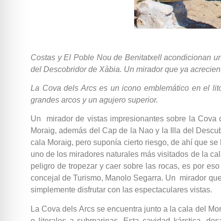
Costas y El Poble Nou de Benitatxell acondicionan una 
del Descobridor de Xàbia. Un mirador que ya acrecienta 
La Cova dels Arcs es un icono emblemático en el lit
grandes arcos y un agujero superior.
Un mirador de vistas impresionantes sobre la Cova d
Moraig, además del Cap de la Nao y la Illa del Descub
cala Moraig, pero suponía cierto riesgo, de ahí que s
uno de los miradores naturales más visitados de la cal
peligro de tropezar y caer sobre las rocas, es por e
concejal de Turismo, Manolo Segarra. Un mirador que ya a
simplemente disfrutar con las espectaculares vistas.
La Cova dels Arcs se encuentra junto a la cala del Mo
o litorales a submarinas. Esta cavidad kárstica, de