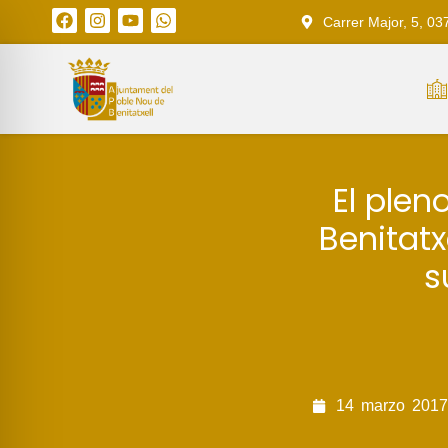
Carrer Major, 5, 03
El plen
Benitatx
s
14
marzo
2017