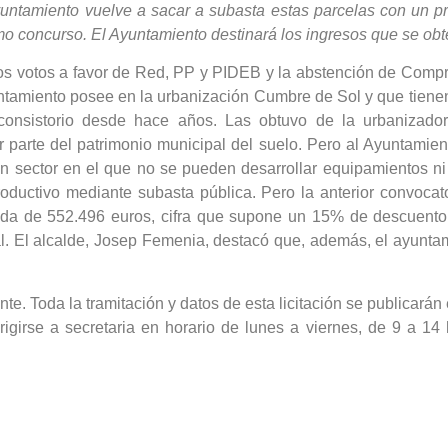
yuntamiento vuelve a sacar a subasta estas parcelas con un p
o concurso. El Ayuntamiento destinará los ingresos que se obt
os votos a favor de Red, PP y PIDEB y la abstención de Compr
untamiento posee en la urbanización Cumbre de Sol y que tienen
 consistorio desde hace años. Las obtuvo de la urbaniza
r parte del patrimonio municipal del suelo. Pero al Ayuntami
n sector en el que no se pueden desarrollar equipamientos ni 
roductivo mediante subasta pública. Pero la anterior convoca
lida de 552.496 euros, cifra que supone un 15% de descuento 
al. El alcalde, Josep Femenia, destacó que, además, el ayunta
e. Toda la tramitación y datos de esta licitación se publicarán e
igirse a secretaria en horario de lunes a viernes, de 9 a 1