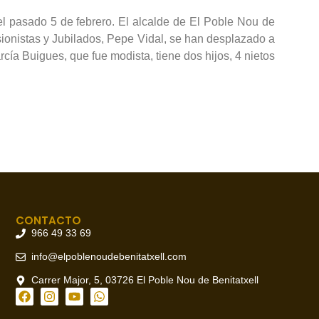
el pasado 5 de febrero. El alcalde de El Poble Nou de
sionistas y Jubilados, Pepe Vidal, se han desplazado a
cía Buigues, que fue modista, tiene dos hijos, 4 nietos
CONTACTO
966 49 33 69
info@elpoblenoudebenitatxell.com
Carrer Major, 5, 03726 El Poble Nou de Benitatxell