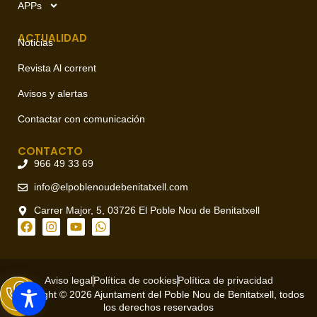
APPs
ACTUALIDAD
Noticias
Revista Al corrent
Avisos y alertas
Contactar con comunicación
CONTACTO
966 49 33 69
info@elpoblenoudebenitatxell.com
Carrer Major, 5, 03726 El Poble Nou de Benitatxell
Aviso legal
Política de cookies
Política de privacidad
Copyright © 2026 Ajuntament del Poble Nou de Benitatxell, todos
los derechos reservados