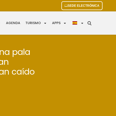
SEDE ELECTRÓNICA
AGENDA
TURISMO
APPS
una pala
han
an caído