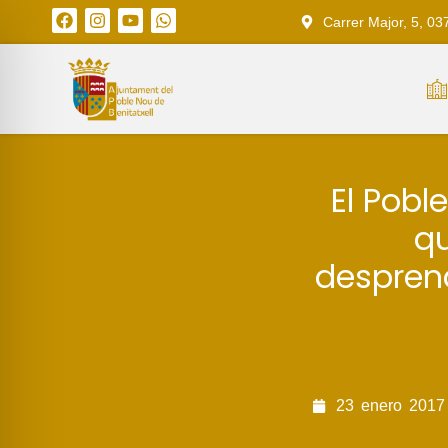
Carrer Major, 5, 03
El Pobl
qu
despren
23
enero
2017