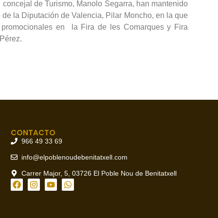
 el concejal de Turismo, Manolo Segarra, han mantenido
de la Diputación de Valencia, Pilar Moncho, en la que
s promocionales en la Fira de les Comarques y Fira
 Pérez.
CONTACTO
966 49 33 69
info@elpoblenoudebenitatxell.com
Carrer Major, 5, 03726 El Poble Nou de Benitatxell