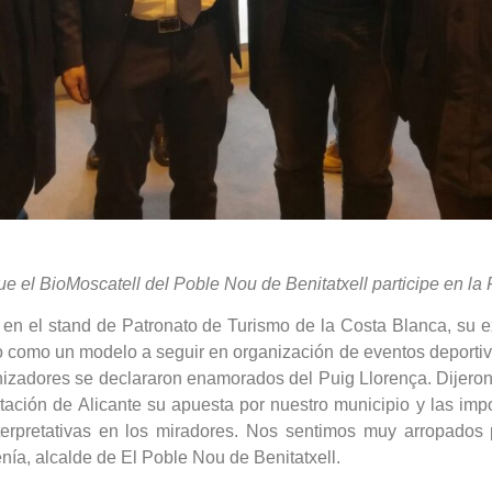
ue el BioMoscatell del Poble Nou de Benitatxell participe en l
n el stand de Patronato de Turismo de la Costa Blanca, su e
o como un modelo a seguir en organización de eventos deportivo
zadores se declararon enamorados del Puig Llorença. Dijeron q
tación de Alicante su apuesta por nuestro municipio y las im
nterpretativas en los miradores. Nos sentimos muy arropados 
ía, alcalde de El Poble Nou de Benitatxell.