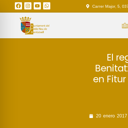
Carrer Major, 5, 03
El r
Benita
en Fitu
20
enero
2017