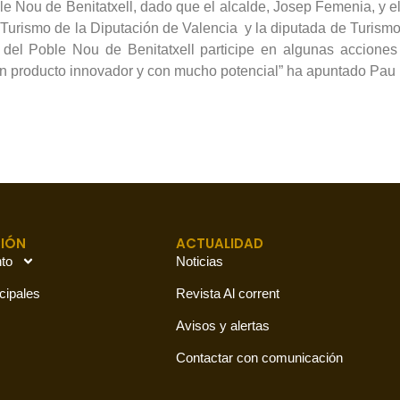
ble Nou de Benitatxell, dado que el alcalde, Josep Femenia, y
Turismo de la Diputación de Valencia y la diputada de Turismo 
 del Poble Nou de Benitatxell participe en algunas accione
n producto innovador y con mucho potencial” ha apuntado Pau
IÓN
ACTUALIDAD
to
Noticias
cipales
Revista Al corrent
Avisos y alertas
Contactar con comunicación