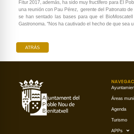
Fitur 2017, además, ha sido muy fructífero para El Po
una reunión con Pau Pérez, gerente del Patronato de 
se han sentado las bases para que el BioMoscatell
Gastronoma. “Nos ha cautivado el hecho de que sea u
ATRÁS
NAVEGAC
Ayuntamien
Áreas muni
Agenda
Turismo
APPs