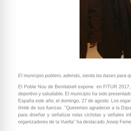
El municipio poblero, además, sienta las bases para q
El Poble Nou de Benitatxell expone en FITUR 2017, e
deportivo y saludable. El municipio ha sido presentad
España este año, el domingo, 27 de agosto. Los organi
límite de sus fuerzas. "Queremos agradecer a la Dipu
para diseñar y señalizar rutas ciclistas y señales i
organizadores de la Vuelta" ha destacado Josep Femen