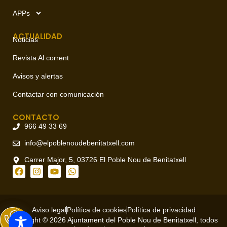
APPs
ACTUALIDAD
Noticias
Revista Al corrent
Avisos y alertas
Contactar con comunicación
CONTACTO
966 49 33 69
info@elpoblenoudebenitatxell.com
Carrer Major, 5, 03726 El Poble Nou de Benitatxell
Aviso legal
Política de cookies
Política de privacidad
Copyright © 2026 Ajuntament del Poble Nou de Benitatxell, todos