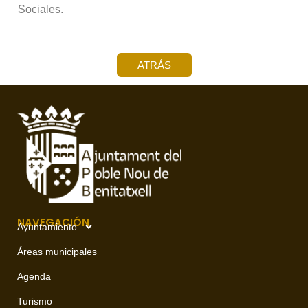
Sociales.
ATRÁS
NAVEGACIÓN
Ayuntamiento
Áreas municipales
Agenda
Turismo