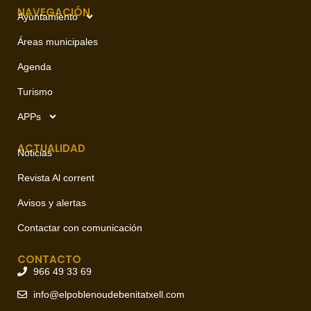
NAVEGACIÓN
Ayuntamiento
Áreas municipales
Agenda
Turismo
APPs
ACTUALIDAD
Noticias
Revista Al corrent
Avisos y alertas
Contactar con comunicación
CONTACTO
966 49 33 69
info@elpoblenoudebenitatxell.com