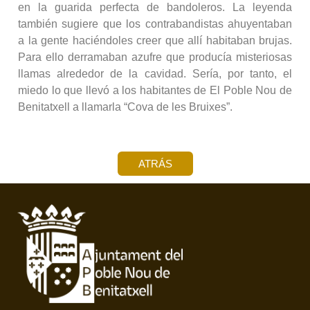
en la guarida perfecta de bandoleros. La leyenda
también sugiere que los contrabandistas ahuyentaban
a la gente haciéndoles creer que allí habitaban brujas.
Para ello derramaban azufre que producía misteriosas
llamas alrededor de la cavidad. Sería, por tanto, el
miedo lo que llevó a los habitantes de El Poble Nou de
Benitatxell a llamarla “Cova de les Bruixes”.
ATRÁS