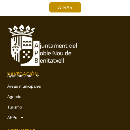
ATRÁS
NAVEGACIÓN
Ayuntamiento
Áreas municipales
Agenda
Turismo
APPs