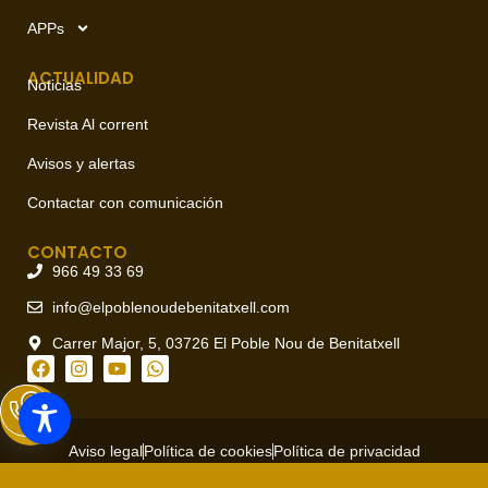
APPs
ACTUALIDAD
Noticias
Revista Al corrent
Avisos y alertas
Contactar con comunicación
CONTACTO
966 49 33 69
info@elpoblenoudebenitatxell.com
Carrer Major, 5, 03726 El Poble Nou de Benitatxell
Aviso legal
Política de cookies
Política de privacidad
Copyright © 2026 Ajuntament del Poble Nou de Benitatxell, todos