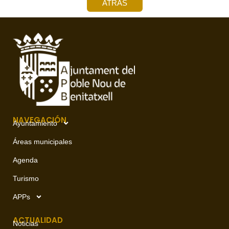
ATRÁS
NAVEGACIÓN
Ayuntamiento
Áreas municipales
Agenda
Turismo
APPs
ACTUALIDAD
Noticias