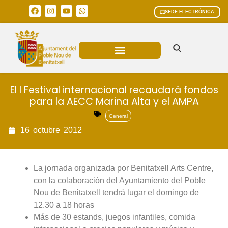
SEDE ELECTRÓNICA
ÁREAS MUNICIPALES
El I Festival internacional recaudará fondos
para la AECC Marina Alta y el AMPA
General
16
octubre
2012
La jornada organizada por Benitatxell Arts Centre,
con la colaboración del Ayuntamiento del Poble
Nou de Benitatxell tendrá lugar el domingo de
12.30 a 18 horas
Más de 30 estands, juegos infantiles, comida