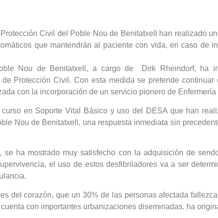
e Protección Civil del Poble Nou de Benitatxell han realizado 
tomáticos que mantendrán al paciente con vida, en caso de inf
ble Nou de Benitatxell, a cargo de Dirk Rheindorf, ha in
 de Protección Civil. Con esta medida se pretende continuar c
ada con la incorporación de un servicio pionero de Enfermería 
n curso en Soporte Vital Básico y uso del DESA que han realiz
oble Nou de Benitatxell, una respuesta inmediata sin precedente
, se ha mostrado muy satisfecho con la adquisición de sendos
ervivencia, el uso de estos desfibriladores va a ser determi
ulancia.
 del corazón, que un 30% de las personas afectada fallezcan a
 cuenta con importantes urbanizaciones diseminadas, ha origin