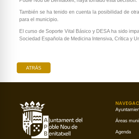
Poble Nou de Benitatxell, haya tomado esta decisión.
También se ha tenido en cuenta la posibilidad de otr
para el municipio.
El curso de Soporte Vital Básico y DESA ha sido im
Sociedad Española de Medicina Intensiva, Crítica y U
ATRÁS
NAVEGAC
Ayuntamien
Áreas muni
Agenda