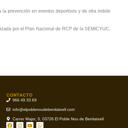
 la prevención en eventos deportivos y de otra índole
orizada por el Plan Nacional de RCP de la SEMICYUC,
CONTACTO
966 49 33 69
info@elpoblenoudebenitatxell.com
Carrer Major, 5, 03726 El Poble Nou de Benitatxell