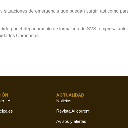
as situaciones de emergencia que puedan surgir, así como para
partido por el departamento de formación de SVS, empresa aut
nidades Coronarias.
IÓN
ACTUALIDAD
to
Noticias
cipales
Revista Al corrent
Avisos y alertas