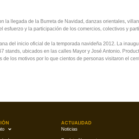
 la llegada de la Burreta de Navidad, danzas orientales, villa
sfuerzo y la participación de los comercios, colectivos y part
mana del inicio oficial de la temporada navideña 2012. La inaug
 stands, ubicados en las calles Mayor y José Antonio. Productos
 de los motivos por lo que cientos de personas visitaron el ce
IÓN
ACTUALIDAD
to
Noticias