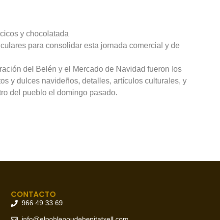
ncicos y chocolatada
iculares para consolidar esta jornada comercial y de
uración del Belén y el Mercado de Navidad fueron los
 y dulces navideños, detalles, artículos culturales, y
ntro del pueblo el domingo pasado.
CONTACTO
966 49 33 69
info@elpoblenoudebenitatxell.com