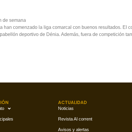
in de semana
a han comenzado la liga comarcal con buenos resultados. El c
 pabellón deportivo de Dénia. Además, fuera de competición tam
IÓN
ACTUALIDAD
to
Noticias
cipales
Revista Al corrent
Avisos y alertas