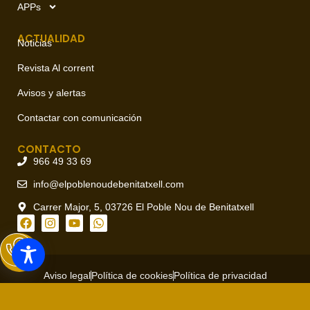
APPs
ACTUALIDAD
Noticias
Revista Al corrent
Avisos y alertas
Contactar con comunicación
CONTACTO
966 49 33 69
info@elpoblenoudebenitatxell.com
Carrer Major, 5, 03726 El Poble Nou de Benitatxell
Aviso legal
Política de cookies
Política de privacidad
Copyright © 2026 Ajuntament del Poble Nou de Benitatxell, todos
los derechos reservados