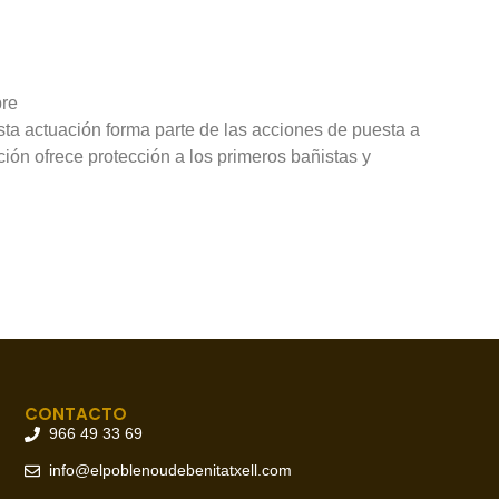
bre
Esta actuación forma parte de las acciones de puesta a
ación ofrece protección a los primeros bañistas y
CONTACTO
966 49 33 69
info@elpoblenoudebenitatxell.com