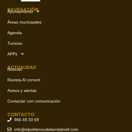
NAVEGACIÓN
Ayuntamiento
Áreas municipales
Agenda
Turismo
APPs
ACTUALIDAD
Noticias
Revista Al corrent
Avisos y alertas
Contactar con comunicación
CONTACTO
966 49 33 69
info@elpoblenoudebenitatxell.com