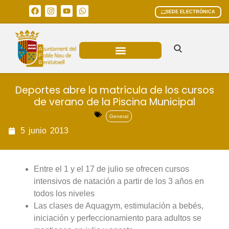
SEDE ELECTRÓNICA
ÁREAS MUNICIPALES
Deportes abre la matrícula de los cursos
de verano de la Piscina Municipal
General
5
junio
2013
Entre el 1 y el 17 de julio se ofrecen cursos
intensivos de natación a partir de los 3 años en
todos los niveles
Las clases de Aquagym, estimulación a bebés,
iniciación y perfeccionamiento para adultos se