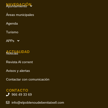
NAVEGACIÓN
Ayuntamiento
Áreas municipales
Agenda
Turismo
APPs
ACTUALIDAD
Noticias
Revista Al corrent
Avisos y alertas
Contactar con comunicación
CONTACTO
966 49 33 69
info@elpoblenoudebenitatxell.com