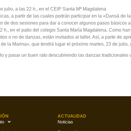
 de julio, a las 22 h., en el CEIP Santa Mª Magdalena
cas, a partir de las cuales podrán participar en la «Dansà de la 
r de dos sesiones para dar a conocer algunos pasos básicos a t
as 22 h., en el patio del colegio Santa María Magdalena. Como h
os o no de danzas, están invitados al taller. Así, a parte de a
de la Marina», que tendrá lugar el próximo martes, 23 de julio, 
lo y pasar un buen rato descubriendo las danzas tradicionales 
IÓN
ACTUALIDAD
to
Noticias