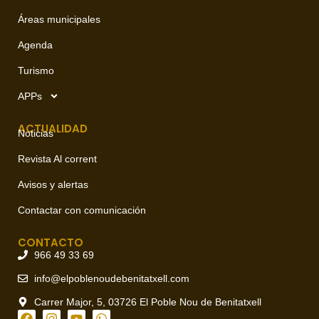
Áreas municipales
Agenda
Turismo
APPs
ACTUALIDAD
Noticias
Revista Al corrent
Avisos y alertas
Contactar con comunicación
CONTACTO
966 49 33 69
info@elpoblenoudebenitatxell.com
Carrer Major, 5, 03726 El Poble Nou de Benitatxell