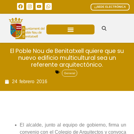
SEDE ELECTRÓNICA
ÁREAS MUNICIPALES
El Poble Nou de Benitatxell quiere que su
nuevo edificio multicultural sea un
referente arquitectónico.
General
24
febrero
2016
El alcalde, junto al equipo de gobierno, firma un
convenio con el Colegio de Arquitectos y convoca