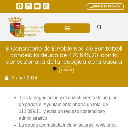
SEDE ELECTRÓNICA
ÁREAS MUNICIPALES
El Consistorio de El Poble Nou de Benitatxell
cancela la deuda de 470.645,20  con la
concesionaria de la recogida de la basura
General
3
abril
2014
Tras la negociación y el cumplimiento de un plan
de pagos el Ayuntamiento ahorra un total de
112.399,11  y evita un recurso contencioso
administrativo
La deuda acumulada incluía facturas, revisiones