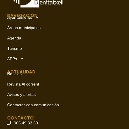
NAVEGACIÓN
Ayuntamiento
Áreas municipales
Agenda
Turismo
APPs
ACTUALIDAD
Noticias
Revista Al corrent
Avisos y alertas
Contactar con comunicación
CONTACTO
966 49 33 69