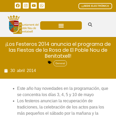
SEDE ELECTRÓNICA
ÁREAS MUNICIPALES
¡Los Festeros 2014 anuncia el programa de
las Fiestas de la Rosa de El Poble Nou de
Benitatxell!
General
30
abril
2014
Este año hay novedades en la programación, que
se concentra los días 3, 4, 5 y 10 de mayo
Los festeros anuncian la recuperación de
tradiciones, la celebración de los actos para los
más pequeños el sábado por la mañana y la