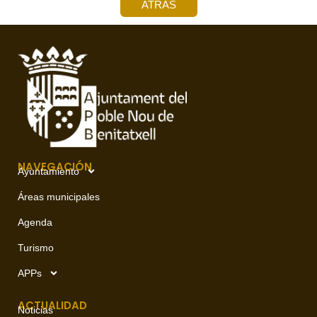
ATRÁS
NAVEGACIÓN
Ayuntamiento
Áreas municipales
Agenda
Turismo
APPs
ACTUALIDAD
Noticias