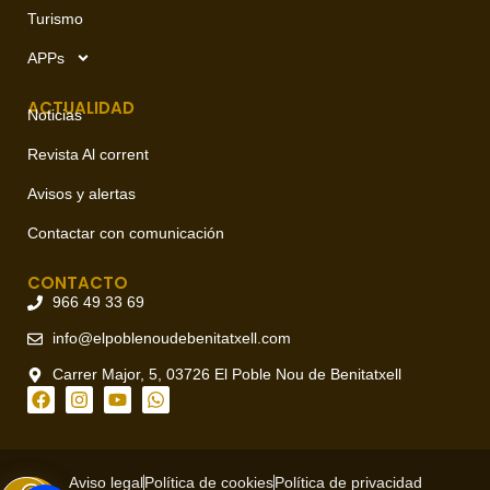
Turismo
APPs
ACTUALIDAD
Noticias
Revista Al corrent
Avisos y alertas
Contactar con comunicación
CONTACTO
966 49 33 69
info@elpoblenoudebenitatxell.com
Carrer Major, 5, 03726 El Poble Nou de Benitatxell
Aviso legal
Política de cookies
Política de privacidad