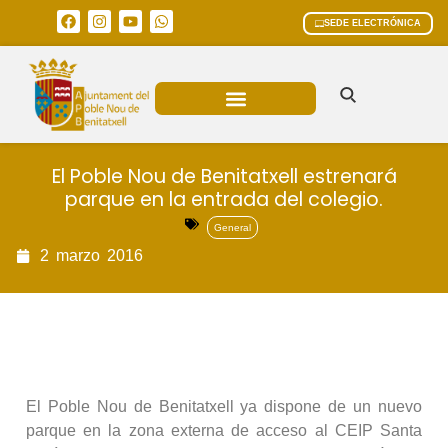
SEDE ELECTRÓNICA
ÁREAS MUNICIPALES
El Poble Nou de Benitatxell estrenará
parque en la entrada del colegio.
General
2
marzo
2016
El Poble Nou de Benitatxell ya dispone de un nuevo
parque en la zona externa de acceso al CEIP Santa