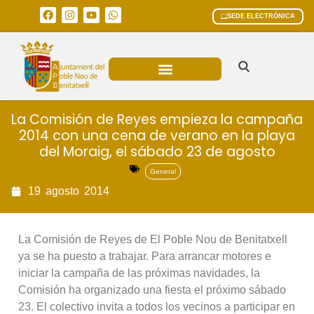
SEDE ELECTRÓNICA
ÁREAS MUNICIPALES
La Comisión de Reyes empieza la campaña
2014 con una cena de verano en la playa
del Moraig, el sábado 23 de agosto
General
19
agosto
2014
La Comisión de Reyes de El Poble Nou de Benitatxell
ya se ha puesto a trabajar. Para arrancar motores e
iniciar la campaña de las próximas navidades, la
Comisión ha organizado una fiesta el próximo sábado
23. El colectivo invita a todos los vecinos a participar en